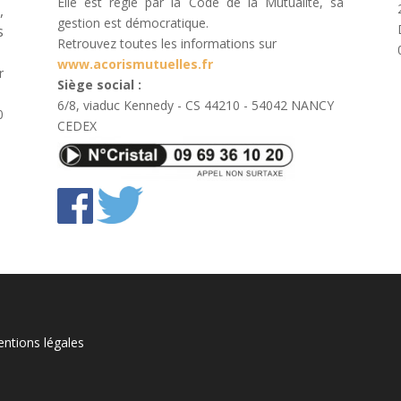
Elle est régie par la Code de la Mutualité, sa
,
gestion est démocratique.
s
Retrouvez toutes les informations sur
www.acorismutuelles.fr
r
Siège social :
6/8, viaduc Kennedy - CS 44210 - 54042 NANCY
0
CEDEX
ntions légales