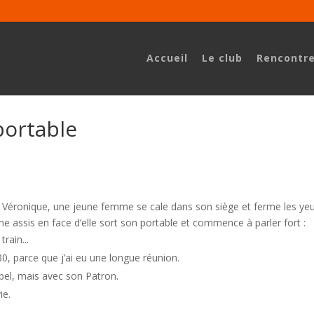
Accueil
Le club
Rencontr
 portable
, Véronique, une jeune femme se cale dans son siège et ferme les yeux
me assis en face d’elle sort son portable et commence à parler fort :
rain...
30, parce que j’ai eu une longue réunion.
ppel, mais avec son Patron.
ie.