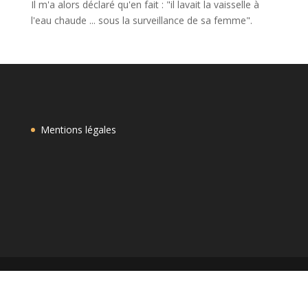
Il m'a alors déclaré qu'en fait : "il lavait la vaisselle à
l'eau chaude ... sous la surveillance de sa femme".
Mentions légales